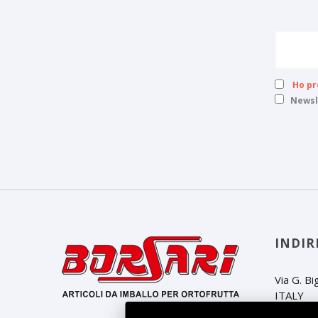
Ho pr
Newsl
INDIR
Via G. B
ITALY
Tel
+39 