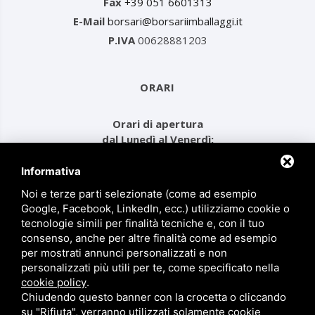
Fax
+39 051 6601313
E-Mail
borsari@borsariimballaggi.it
P.IVA
00628881203
ORARI
Orari di apertura
dal Lunedì al Venerdì:
dalle ore 08.00 alle 12.30
e dalle ore 14.00 alle 17.30
Informativa
Noi e terze parti selezionate (come ad esempio
Google, Facebook, LinkedIn, ecc.) utilizziamo cookie o
MENU
tecnologie simili per finalità tecniche e, con il tuo
consenso, anche per altre finalità come ad esempio
per mostrati annunci personalizzati e non
Prodotti
personalizzati più utili per te, come specificato nella
Chi siamo
cookie policy
.
Chiudendo questo banner con la crocetta o cliccando
Contatti
su "Rifiuta", verranno utilizzati solamente cookie