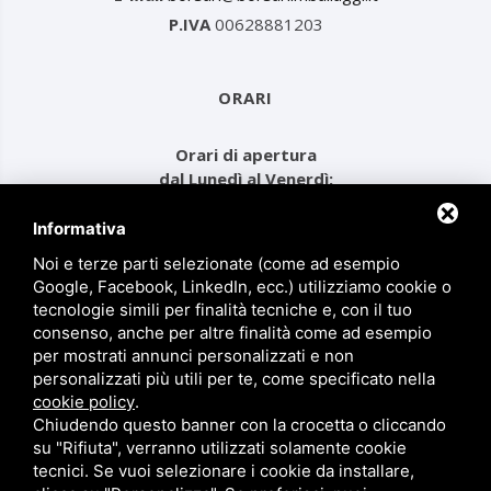
P.IVA
00628881203
ORARI
Orari di apertura
dal Lunedì al Venerdì:
dalle ore 08.00 alle 12.30
e dalle ore 14.00 alle 17.30
Informativa
Noi e terze parti selezionate (come ad esempio
Google, Facebook, LinkedIn, ecc.) utilizziamo cookie o
MENU
tecnologie simili per finalità tecniche e, con il tuo
consenso, anche per altre finalità come ad esempio
per mostrati annunci personalizzati e non
Prodotti
personalizzati più utili per te, come specificato nella
Chi siamo
cookie policy
.
Chiudendo questo banner con la crocetta o cliccando
Contatti
su "Rifiuta", verranno utilizzati solamente cookie
Privacy
tecnici. Se vuoi selezionare i cookie da installare,