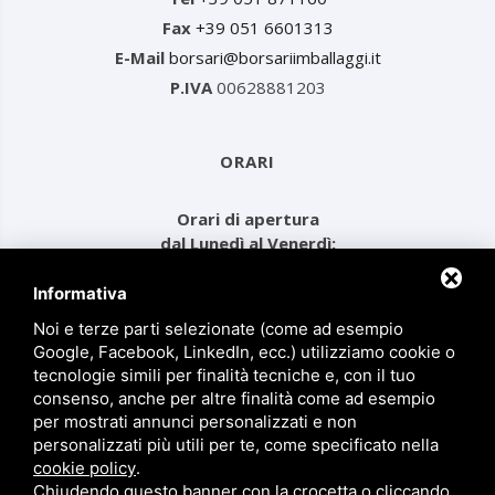
Fax
+39 051 6601313
E-Mail
borsari@borsariimballaggi.it
P.IVA
00628881203
ORARI
Orari di apertura
dal Lunedì al Venerdì:
dalle ore 08.00 alle 12.30
e dalle ore 14.00 alle 17.30
Informativa
Noi e terze parti selezionate (come ad esempio
Google, Facebook, LinkedIn, ecc.) utilizziamo cookie o
MENU
tecnologie simili per finalità tecniche e, con il tuo
consenso, anche per altre finalità come ad esempio
per mostrati annunci personalizzati e non
Prodotti
personalizzati più utili per te, come specificato nella
Chi siamo
cookie policy
.
Chiudendo questo banner con la crocetta o cliccando
Contatti