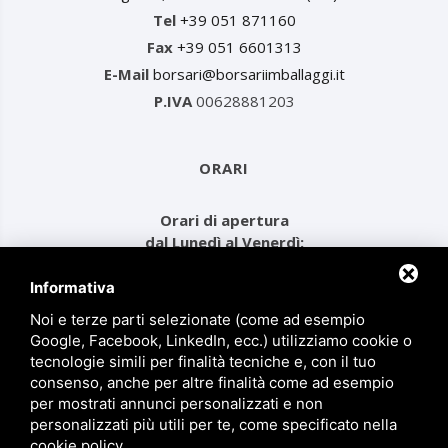
Tel
+39 051 871160
Fax
+39 051 6601313
E-Mail
borsari@borsariimballaggi.it
P.IVA
00628881203
ORARI
Orari di apertura
dal Lunedì al Venerdì:
dalle ore 08.00 alle 12.30
e dalle ore 14.00 alle 17.30
Informativa
Noi e terze parti selezionate (come ad esempio
Google, Facebook, LinkedIn, ecc.) utilizziamo cookie o
MENU
tecnologie simili per finalità tecniche e, con il tuo
consenso, anche per altre finalità come ad esempio
per mostrati annunci personalizzati e non
Prodotti
personalizzati più utili per te, come specificato nella
Chi siamo
cookie policy
.