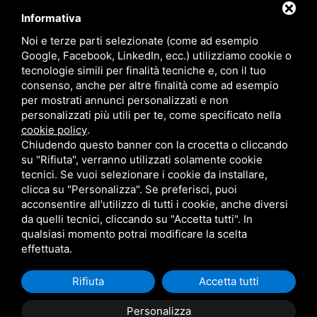
dalle ore 08.00 alle 12.30
e dalle ore 14.00 alle 17.30
Informativa
Noi e terze parti selezionate (come ad esempio
Google, Facebook, LinkedIn, ecc.) utilizziamo cookie o
MENU
tecnologie simili per finalità tecniche e, con il tuo
consenso, anche per altre finalità come ad esempio
per mostrati annunci personalizzati e non
Prodotti
personalizzati più utili per te, come specificato nella
Chi siamo
cookie policy
.
Chiudendo questo banner con la crocetta o cliccando
Contatti
su "Rifiuta", verranno utilizzati solamente cookie
Privacy
tecnici. Se vuoi selezionare i cookie da installare,
clicca su "Personalizza". Se preferisci, puoi
Sitemap
acconsentire all'utilizzo di tutti i cookie, anche diversi
da quelli tecnici, cliccando su "Accetta tutti". In
Questo sito è protetto da Google reCAPTCHA v3,
Privacy
qualsiasi momento potrai modificare la scelta
effettuata.
Policy
e
Terms of Service
di Google.
Rifiuta
Accetta tutti
Personalizza