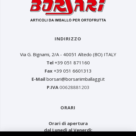
INDIRIZZO
Via G. Bignami, 2/A - 40051 Altedo (BO) ITALY
Tel
+39 051 871160
Fax
+39 051 6601313
E-Mail
borsari@borsariimballaggi.it
P.IVA
00628881203
ORARI
Orari di apertura
dal Lunedì al Venerdì: