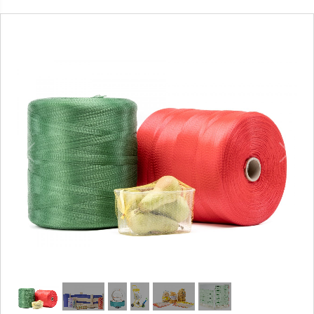
1
/
6