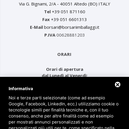
Via G. Bignami, 2/A - 40051 Altedo (BO) ITALY
Tel
+39 051 871160
Fax
+39 051 6601313
E-Mail
borsari@borsariimballaggi.it
P.IVA
00628881203
ORARI
Orari di apertura
dal Lunedì al Venerdì:
dalle ore 08.00 alle 12.30
e dalle ore 14.00 alle 17.30
Informativa
Noi e terze parti selezionate (come ad esempio
Google, Facebook, LinkedIn, ecc.) utilizziamo cookie o
MENU
tecnologie simili per finalità tecniche e, con il tuo
consenso, anche per altre finalità come ad esempio
per mostrati annunci personalizzati e non
Prodotti
personalizzati più utili per te, come specificato nella